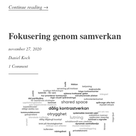
”En
Continue reading
→
föränderlig
miljö…”
Fokusering genom samverkan
november 27, 2020
Daniel Koch
1 Comment