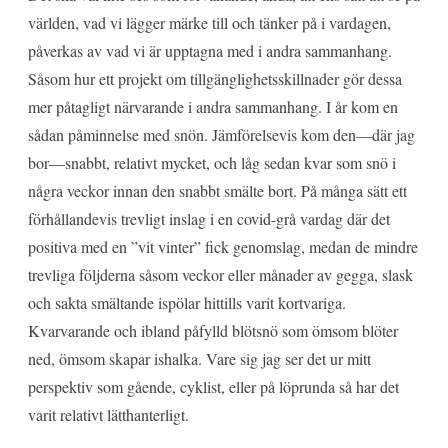
världen, vad vi lägger märke till och tänker på i vardagen,
påverkas av vad vi är upptagna med i andra sammanhang.
Såsom hur ett projekt om tillgänglighetsskillnader gör dessa
mer påtagligt närvarande i andra sammanhang. I år kom en
sådan påminnelse med snön. Jämförelsevis kom den—där jag
bor—snabbt, relativt mycket, och låg sedan kvar som snö i
några veckor innan den snabbt smälte bort. På många sätt ett
förhållandevis trevligt inslag i en covid-grå vardag där det
positiva med en ”vit vinter” fick genomslag, medan de mindre
trevliga följderna såsom veckor eller månader av gegga, slask
och sakta smältande ispölar hittills varit kortvariga.
Kvarvarande och ibland påfylld blötsnö som ömsom blöter
ned, ömsom skapar ishalka. Vare sig jag ser det ur mitt
perspektiv som gående, cyklist, eller på löprunda så har det
varit relativt lätthanterligt.