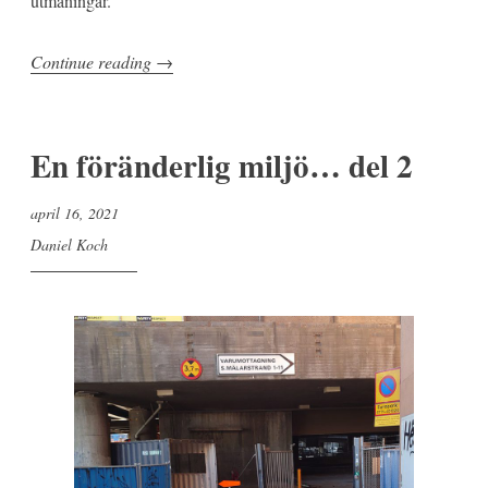
utmaningar.
”Digitala
Continue reading
→
stöd,
data,
och
En föränderlig miljö… del 2
att
ta
april 16, 2021
sig
Daniel Koch
fram
i
Uppsala”