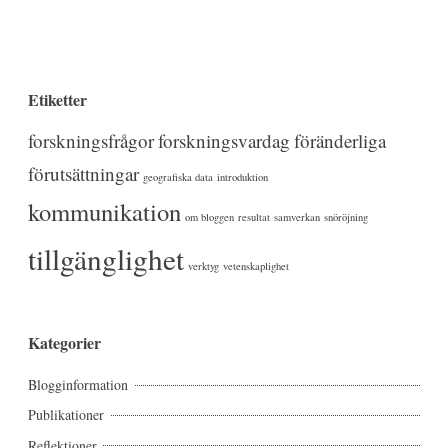
forskning”
Etiketter
forskningsfrågor
forskningsvardag
föränderliga
förutsättningar
geografiska data
introduktion
kommunikation
om bloggen
resultat
samverkan
snöröjning
tillgänglighet
verktyg
vetenskaplighet
Kategorier
Blogginformation
Publikationer
Reflektioner