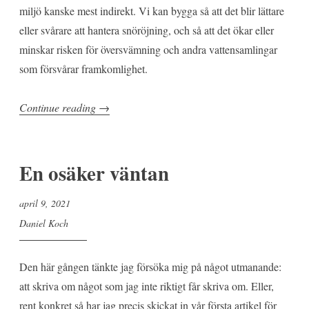
miljö kanske mest indirekt. Vi kan bygga så att det blir lättare
eller svårare att hantera snöröjning, och så att det ökar eller
minskar risken för översvämning och andra vattensamlingar
som försvårar framkomlighet.
”En
Continue reading
→
föränderlig
miljö…
del
En osäker väntan
2”
april 9, 2021
Daniel Koch
Den här gången tänkte jag försöka mig på något utmanande:
att skriva om något som jag inte riktigt får skriva om. Eller,
rent konkret så har jag precis skickat in vår första artikel för