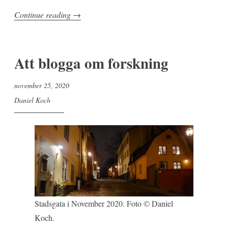
”Fokusering
Continue reading
→
genom
samverkan”
Att blogga om forskning
november 25, 2020
Daniel Koch
Stadsgata i November 2020. Foto © Daniel
Koch.