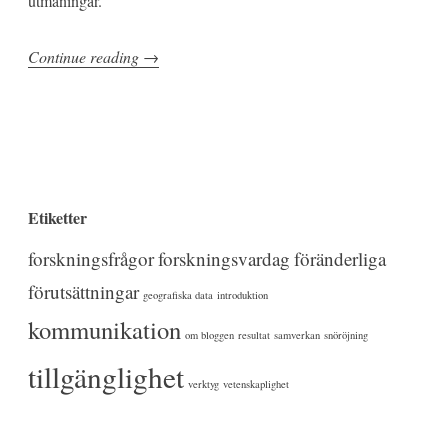
utmaningar.
”Digitala
Continue reading
→
stöd,
data,
och
att
ta
Etiketter
sig
fram
forskningsfrågor
forskningsvardag
föränderliga
i
förutsättningar
geografiska data
introduktion
Uppsala”
kommunikation
om bloggen
resultat
samverkan
snöröjning
tillgänglighet
verktyg
vetenskaplighet