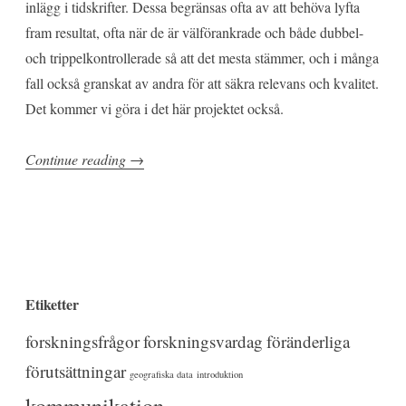
inlägg i tidskrifter. Dessa begränsas ofta av att behöva lyfta
fram resultat, ofta när de är välförankrade och både dubbel-
och trippelkontrollerade så att det mesta stämmer, och i många
fall också granskat av andra för att säkra relevans och kvalitet.
Det kommer vi göra i det här projektet också.
”Att
Continue reading
→
blogga
om
forskning”
Etiketter
forskningsfrågor
forskningsvardag
föränderliga
förutsättningar
geografiska data
introduktion
kommunikation