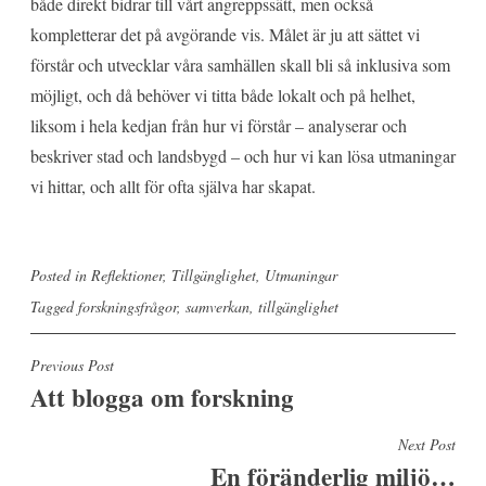
både direkt bidrar till vårt angreppssätt, men också
kompletterar det på avgörande vis. Målet är ju att sättet vi
förstår och utvecklar våra samhällen skall bli så inklusiva som
möjligt, och då behöver vi titta både lokalt och på helhet,
liksom i hela kedjan från hur vi förstår – analyserar och
beskriver stad och landsbygd – och hur vi kan lösa utmaningar
vi hittar, och allt för ofta själva har skapat.
Posted in
Reflektioner
,
Tillgänglighet
,
Utmaningar
Tagged
forskningsfrågor
,
samverkan
,
tillgänglighet
Inläggsnavigering
Previous Post
Att blogga om forskning
Next Post
En föränderlig miljö…