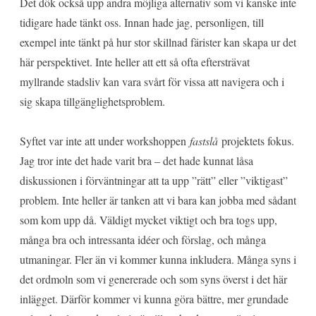
Det dök också upp andra möjliga alternativ som vi kanske inte
tidigare hade tänkt oss. Innan hade jag, personligen, till
exempel inte tänkt på hur stor skillnad färister kan skapa ur det
här perspektivet. Inte heller att ett så ofta eftersträvat
myllrande stadsliv kan vara svårt för vissa att navigera och i
sig skapa tillgänglighetsproblem.
Syftet var inte att under workshoppen
fastslå
projektets fokus.
Jag tror inte det hade varit bra – det hade kunnat låsa
diskussionen i förväntningar att ta upp ”rätt” eller ”viktigast”
problem. Inte heller är tanken att vi bara kan jobba med sådant
som kom upp då. Väldigt mycket viktigt och bra togs upp,
många bra och intressanta idéer och förslag, och många
utmaningar. Fler än vi kommer kunna inkludera. Många syns i
det ordmoln som vi genererade och som syns överst i det här
inlägget. Därför kommer vi kunna göra bättre, mer grundade